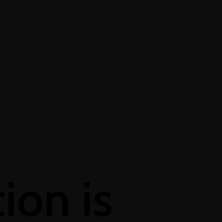
+1-3435-2356
info@avant.com
Mon-Fri 8am - 6pm
ion is